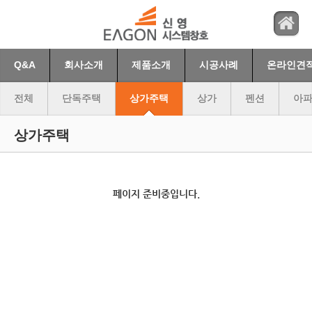
Q&A
회사소개
제품소개
시공사례
온라인견
전체
단독주택
상가주택
상가
펜션
아파
상가주택
페이지 준비중입니다.